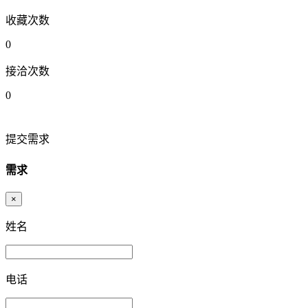
收藏次数
0
接洽次数
0
提交需求
需求
×
姓名
电话