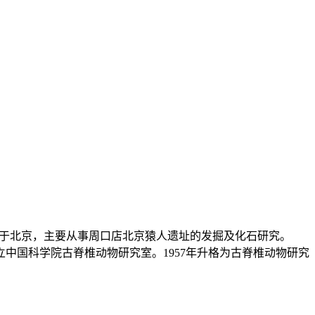
成立于北京，主要从事周口店北京猿人遗址的发掘及化石研究。
立中国科学院古脊椎动物研究室。1957年升格为古脊椎动物研究