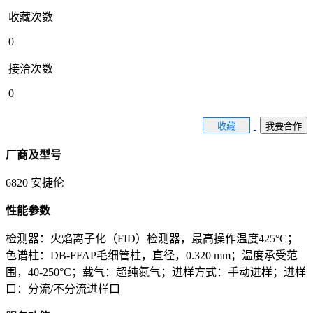
收藏次数
0
接洽次数
0
收藏
我要合作
厂商及型号
6820 安捷伦
性能参数
检测器：火焰离子化（FID）检测器，最高操作温度425°C；
色谱柱：DB-FFAP毛细管柱，直径，0.320 mm；温度承受范
围，40-250°C；载气：超纯氮气；进样方式：手动进样；进样
口：分流/不分流进样口