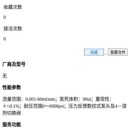
收藏次数
0
接洽次数
0
收藏
我要合作
厂商及型号
无
性能参数
流量范围：0.001-60ml/min；泵死体积：90ul；重现性：
＋/-0.1%；耐压范围0～6000psi；压力反馈数控式泵头及4－溶
剂切换阀
服务功能