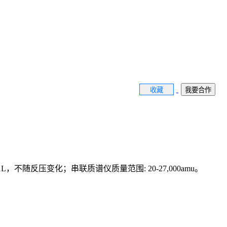
收藏
我要合作
≤120μL，不随反压变化；串联质谱仪质量范围: 20-27,000amu。