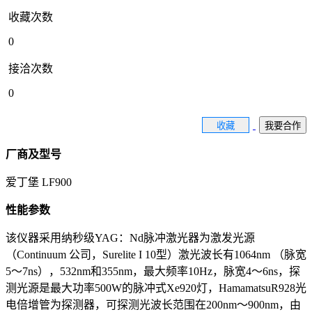
收藏次数
0
接洽次数
0
收藏
我要合作
厂商及型号
爱丁堡 LF900
性能参数
该仪器采用纳秒级YAG：Nd脉冲激光器为激发光源
（Continuum 公司，Surelite I 10型）激光波长有1064nm （脉宽
5～7ns），532nm和355nm，最大频率10Hz，脉宽4～6ns，探
测光源是最大功率500W的脉冲式Xe920灯，HamamatsuR928光
电倍增管为探测器，可探测光波长范围在200nm～900nm，由