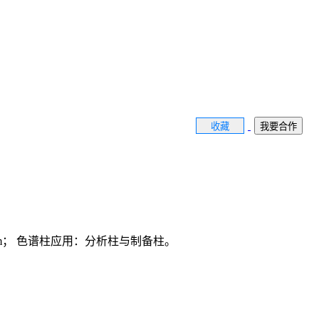
收藏
我要合作
-700nm； 色谱柱应用：分析柱与制备柱。