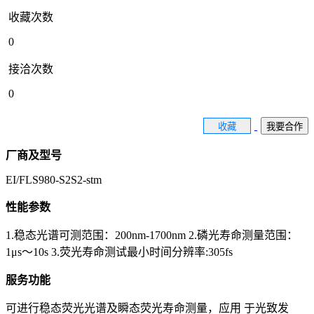
收藏次数
0
接洽次数
0
收藏
我要合作
厂商及型号
EI/FLS980-S2S2-stm
性能参数
1.稳态光谱可测范围：200nm-1700nm 2.磷光寿命测量范围：
1μs～10s 3.荧光寿命测试最小时间分辨率:305fs
服务功能
可进行稳态荧光光谱及瞬态荧光寿命测量，应用 于光致发