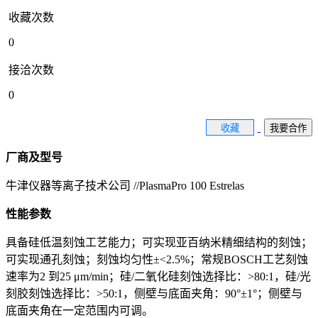
收藏次数
0
接洽次数
0
收藏
我要合作
厂商及型号
牛津仪器等离子技术公司 //PlasmaPro 100 Estrelas
性能参数
具备硅低温刻蚀工艺能力；可实现亚百纳米精细结构的刻蚀；
可实现通孔刻蚀；刻蚀均匀性±<2.5%；常规BOSCH工艺刻蚀
速率为2 到25 μm/min；硅/二氧化硅刻蚀选择比：>80:1，硅/光
刻胶刻蚀选择比：>50:1，侧壁与底面夹角：90°±1°；侧壁与
底面夹角在一定范围内可调。