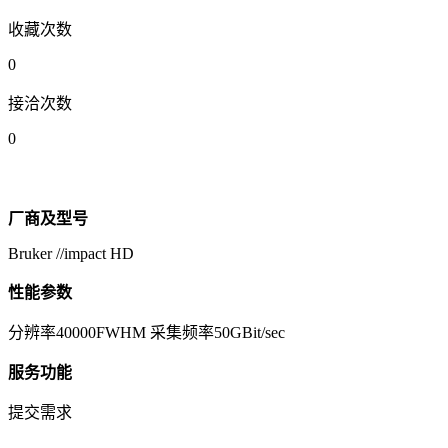
收藏次数
0
接洽次数
0
厂商及型号
Bruker //impact HD
性能参数
分辨率40000FWHM 采集频率50GBit/sec
服务功能
提交需求