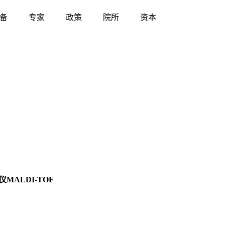
备
专家
政策
院所
资本
ALDI-TOF