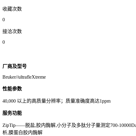
收藏次数
0
接洽次数
0
厂商及型号
Bruker//ultrafleXtreme
性能参数
40,000 以上的高质量分辨率；质量准确度高达1ppm
服务功能
ZipTip——脱盐,胶内酶解,小分子及多肽分子量测定700-100
析,膜蛋白胶内酶解