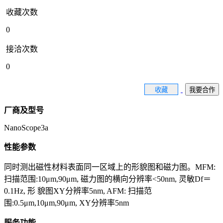
收藏次数
0
接洽次数
0
收藏
我要合作
厂商及型号
NanoScope3a
性能参数
同时测出磁性材料表面同一区域上的形貌图和磁力图。MFM:
扫描范围:10μm,90μm, 磁力图的横向分辨率<50nm, 灵敏Df＝
0.1Hz, 形 貌图XY分辨率5nm, AFM: 扫描范
围:0.5μm,10μm,90μm, XY分辨率5nm
服务功能