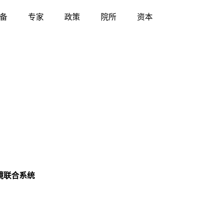
备
专家
政策
院所
资本
镜联合系统