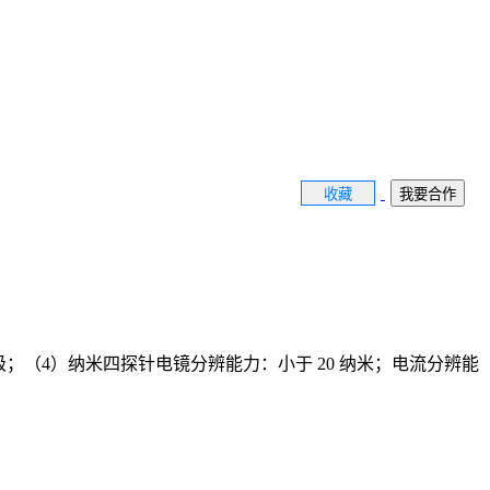
收藏
我要合作
原子级；（4）纳米四探针电镜分辨能力：小于 20 纳米；电流分辨能