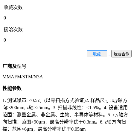
收藏次数
0
接洽次数
0
收藏
我要合作
厂商及型号
MMAFM/STM/N3A
性能参数
1. 测试噪声: <0.5?。(以零扫描方式验证)2. 样品尺寸: x,y轴方
向>200mm, z轴>25mm。3. 扫描非线性：<1.5%。4. 设备适用
范围：测量金属、非金属、生物、半导体等材料。5. x,y轴方
向扫描：范围>90μm，最高分辨率优于0.3nm。6. z轴方向扫
描：范围>6μm，最高分辨率优于0.05nm