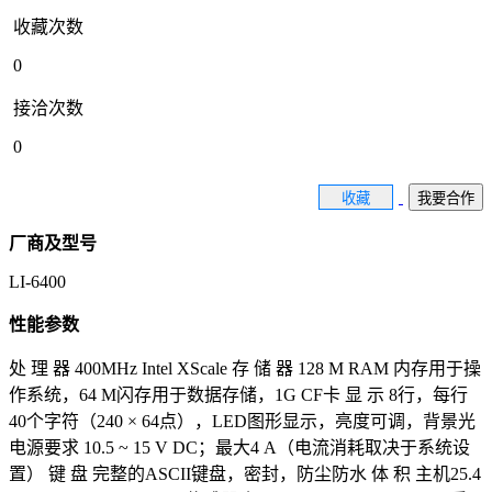
收藏次数
0
接洽次数
0
收藏
我要合作
厂商及型号
LI-6400
性能参数
处 理 器 400MHz Intel XScale 存 储 器 128 M RAM 内存用于操
作系统，64 M闪存用于数据存储，1G CF卡 显 示 8行，每行
40个字符（240 × 64点），LED图形显示，亮度可调，背景光
电源要求 10.5 ~ 15 V DC；最大4 A（电流消耗取决于系统设
置） 键 盘 完整的ASCII键盘，密封，防尘防水 体 积 主机25.4