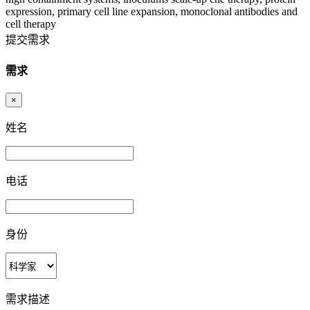
expression, primary cell line expansion, monoclonal antibodies and
cell therapy
提交需求
需求
×
姓名
电话
身份
需求描述