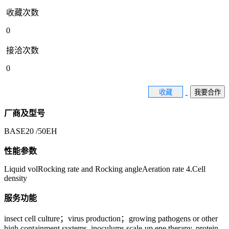
收藏次数
0
接洽次数
0
收藏
我要合作
厂商及型号
BASE20 /50EH
性能参数
Liquid volRocking rate and Rocking angleAeration rate 4.Cell
density
服务功能
insect cell culture；virus production；growing pathogens or other
high containment systems, inoculums scale-up ene therapy, protein