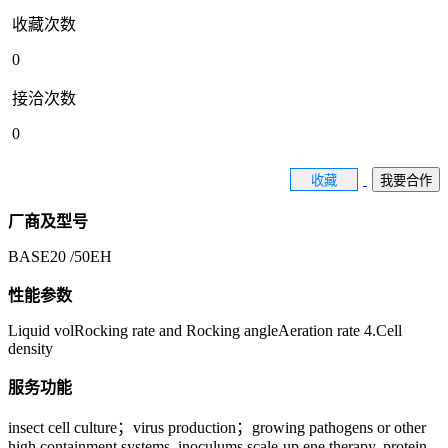
收藏次数
0
接洽次数
0
收藏
我要合作
厂商及型号
BASE20 /50EH
性能参数
Liquid volRocking rate and Rocking angleAeration rate 4.Cell
density
服务功能
insect cell culture；virus production；growing pathogens or other
high containment systems, inoculums scale-up ene therapy, protein