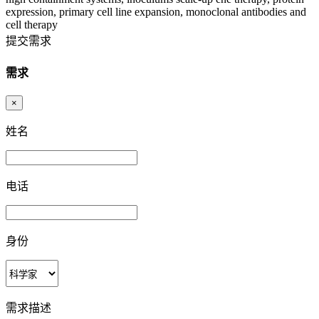
expression, primary cell line expansion, monoclonal antibodies and
cell therapy
提交需求
需求
×
姓名
电话
身份
需求描述