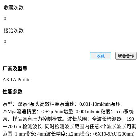
收藏次数
0
接洽次数
0
收藏
我要合作
厂商及型号
AKTA Purifier
性能参数
泵型：双泵4泵头高效柱塞泵流速：0.001-10ml/min泵压：
25Mpa流速精度：< ±2μl/min增量: 0.001ml/min粘度：5 cp系统
泵、样品泵有压力控制模式。波长范围：全波长检测器，190
－700 nm检测波长: 同时检测波长范围内任意3个波长波长可调
范围: 1 nm带宽: 4nm波长精度: ±2nm噪音: <6X10-5AU(230nm)