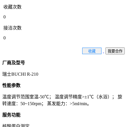
收藏次数
0
接洽次数
0
收藏
我要合作
厂商及型号
瑞士BUCHI R-210
性能参数
温度调节范围室温-50℃； 温度调节精度>±1℃（水浴）； 旋
转速度：50~150rpm； 蒸发能力：>5ml/min。
服务功能
核酸蛋白测定