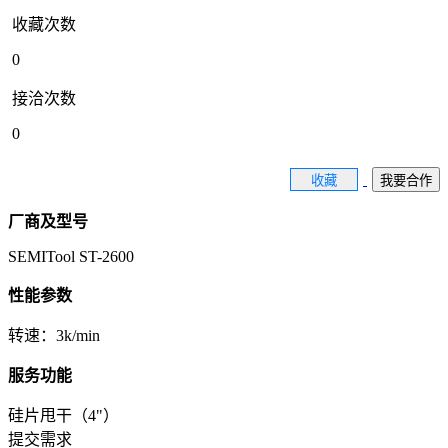
收藏次数
0
接洽次数
0
收藏
我要合作
厂商及型号
SEMITool ST-2600
性能参数
转速：3k/min
服务功能
硅片甩干（4"）
提交需求