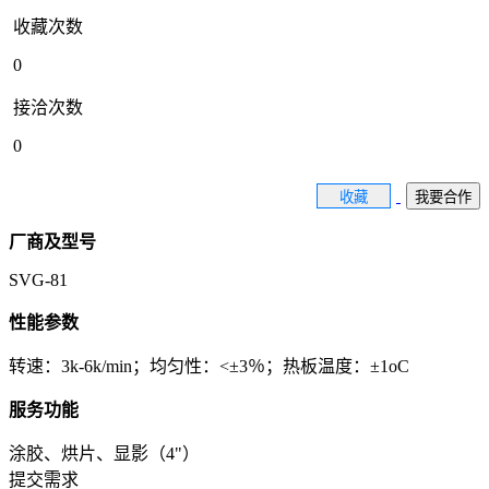
收藏次数
0
接洽次数
0
收藏
我要合作
厂商及型号
SVG-81
性能参数
转速：3k-6k/min；均匀性：<±3％；热板温度：±1oC
服务功能
涂胶、烘片、显影（4"）
提交需求