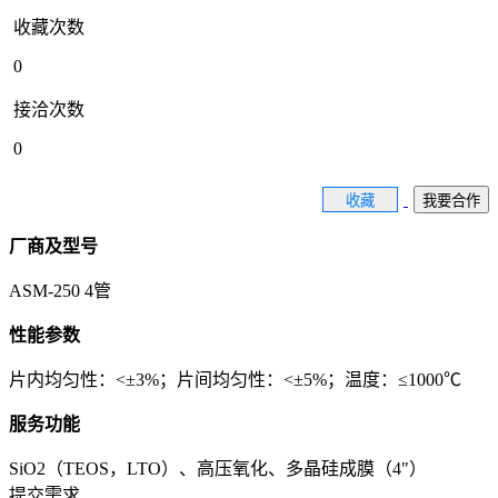
收藏次数
0
接洽次数
0
收藏
我要合作
厂商及型号
ASM-250 4管
性能参数
片内均匀性：<±3%；片间均匀性：<±5%；温度：≤1000℃
服务功能
SiO2（TEOS，LTO）、高压氧化、多晶硅成膜（4"）
提交需求