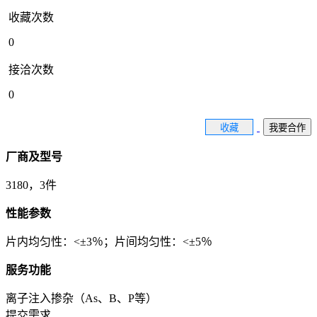
收藏次数
0
接洽次数
0
收藏
我要合作
厂商及型号
3180，3件
性能参数
片内均匀性：<±3％；片间均匀性：<±5％
服务功能
离子注入掺杂（As、B、P等）
提交需求