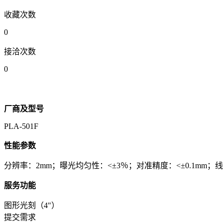
收藏次数
0
接洽次数
0
厂商及型号
PLA-501F
性能参数
分辨率：2mm；曝光均匀性：<±3％；对准精度：<±0.1mm；线宽
服务功能
图形光刻（4"）
提交需求