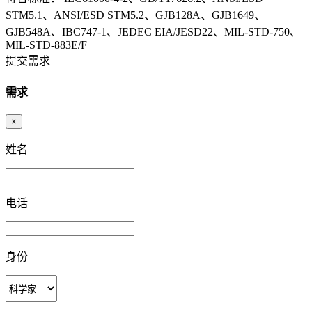
STM5.1、ANSI/ESD STM5.2、GJB128A、GJB1649、
GJB548A、IBC747-1、JEDEC EIA/JESD22、MIL-STD-750、
MIL-STD-883E/F
提交需求
需求
×
姓名
电话
身份