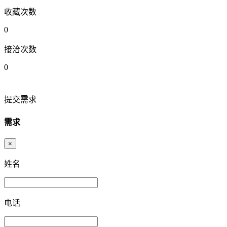
收藏次数
0
接洽次数
0
提交需求
需求
×
姓名
电话