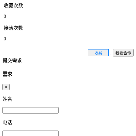
收藏次数
0
接洽次数
0
收藏
我要合作
提交需求
需求
×
姓名
电话