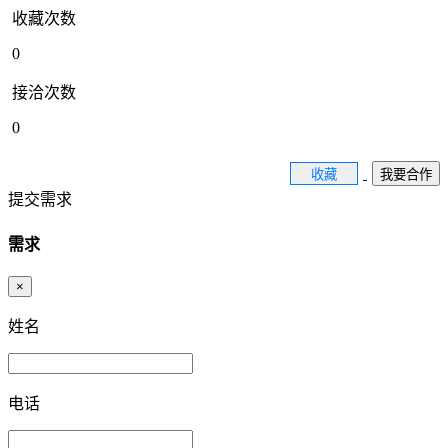
收藏次数
0
接洽次数
0
收藏
我要合作
提交需求
需求
×
姓名
电话