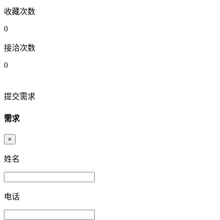
收藏次数
0
接洽次数
0
提交需求
需求
×
姓名
电话