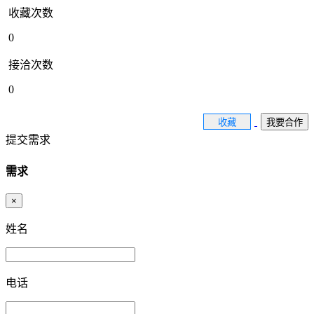
收藏次数
0
接洽次数
0
收藏
我要合作
提交需求
需求
×
姓名
电话