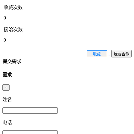
收藏次数
0
接洽次数
0
收藏
我要合作
提交需求
需求
×
姓名
电话