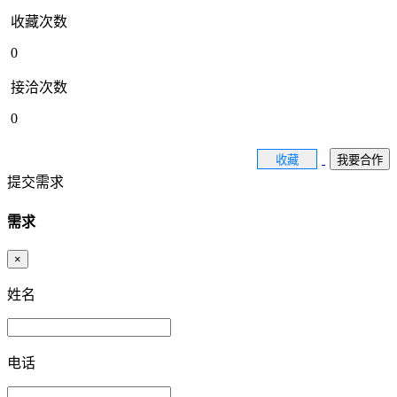
收藏次数
0
接洽次数
0
收藏
我要合作
提交需求
需求
×
姓名
电话