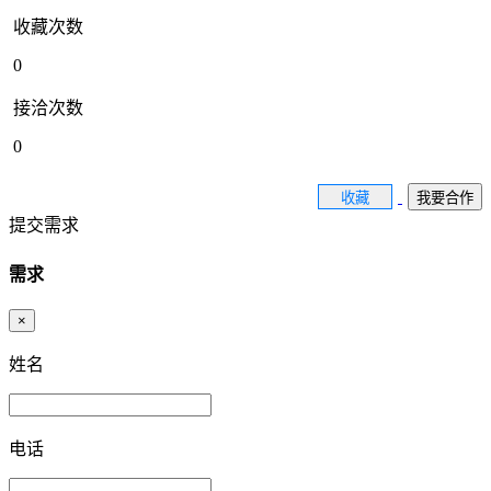
收藏次数
0
接洽次数
0
收藏
我要合作
提交需求
需求
×
姓名
电话