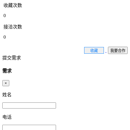
收藏次数
0
接洽次数
0
收藏
我要合作
提交需求
需求
×
姓名
电话