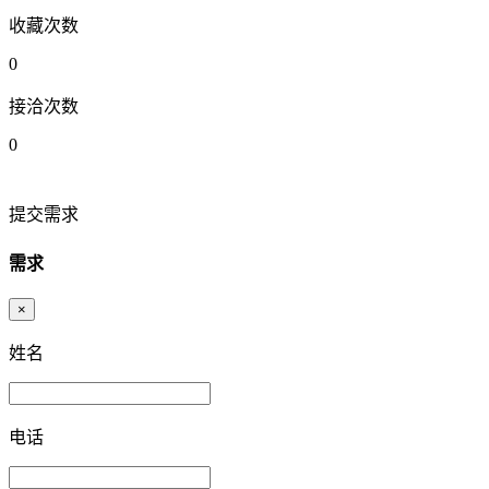
收藏次数
0
接洽次数
0
提交需求
需求
×
姓名
电话