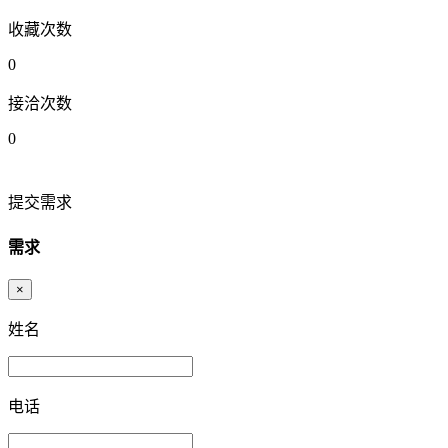
收藏次数
0
接洽次数
0
提交需求
需求
×
姓名
电话