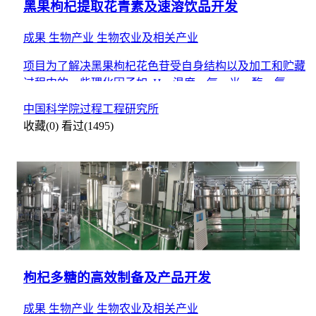
黑果枸杞提取花青素及速溶饮品开发
成果
生物产业
生物农业及相关产业
项目为了解决黑果枸杞花色苷受自身结构以及加工和贮藏
过程中的一些理化因子如pH、温度、氧、光、酶、氨基
酸、酚酸、金属离子或加工方法等的影响极易发生变色、
中国科学院过程工程研究所
降解，从而
收藏(0)
看过(1495)
枸杞多糖的高效制备及产品开发
成果
生物产业
生物农业及相关产业