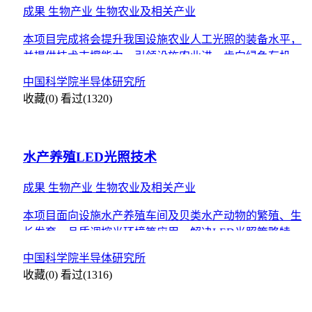
成果
生物产业
生物农业及相关产业
本项目完成将会提升我国设施农业人工光照的装备水平，
并提供技术支撑能力，引领设施农业进一步向绿色有机、
节能减排、低成本、综合技术集成和规模环保化生产方向
中国科学院半导体研究所
发展。
收藏(0)
看过(1320)
水产养殖LED光照技术
成果
生物产业
生物农业及相关产业
本项目面向设施水产养殖车间及贝类水产动物的繁殖、生
长发育、品质调控光环境等应用，解决LED光照策略特定
行为的响应特征和生理调控机制关键技术问题，构建出适
中国科学院半导体研究所
宜的光环
收藏(0)
看过(1316)