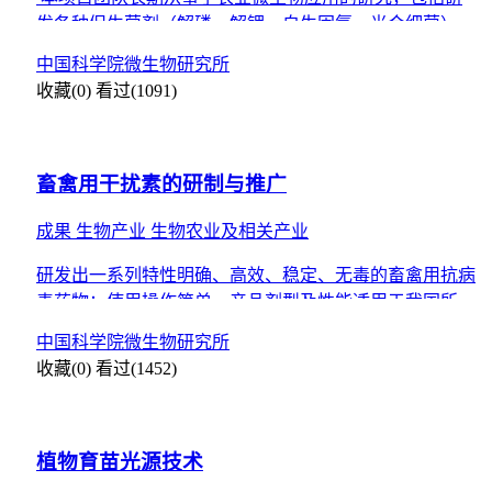
发各种促生菌剂（解磷、解钾、自生固氮、光合细菌）、
微生物防病虫菌剂、微生物用于土壤修复菌剂等。实验室
中国科学院微生物研究所
已经获得各
收藏(0)
看过(1091)
畜禽用干扰素的研制与推广
成果
生物产业
生物农业及相关产业
研发出一系列特性明确、高效、稳定、无毒的畜禽用抗病
毒药物；使用操作简单，产品剂型及性能适用于我国所有
养殖场。
中国科学院微生物研究所
收藏(0)
看过(1452)
植物育苗光源技术