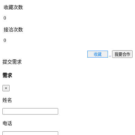
收藏次数
0
接洽次数
0
收藏
我要合作
提交需求
需求
×
姓名
电话