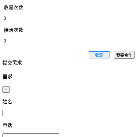
收藏次数
0
接洽次数
0
收藏
我要合作
提交需求
需求
×
姓名
电话