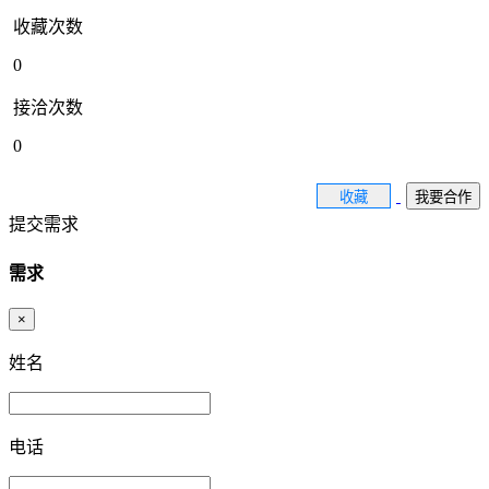
收藏次数
0
接洽次数
0
收藏
我要合作
提交需求
需求
×
姓名
电话