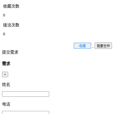
收藏次数
0
接洽次数
0
收藏
我要合作
提交需求
需求
×
姓名
电话