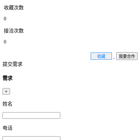
收藏次数
0
接洽次数
0
收藏
我要合作
提交需求
需求
×
姓名
电话