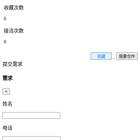
收藏次数
0
接洽次数
0
收藏
我要合作
提交需求
需求
×
姓名
电话