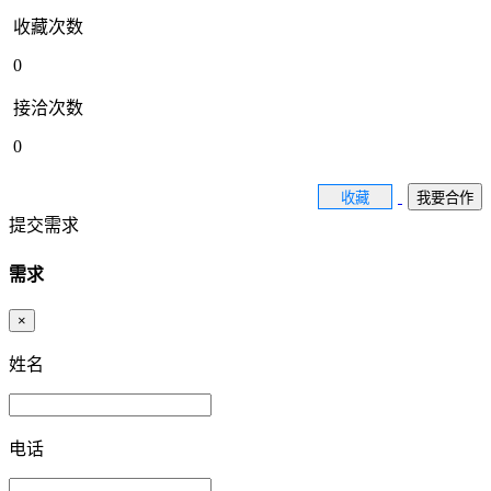
收藏次数
0
接洽次数
0
收藏
我要合作
提交需求
需求
×
姓名
电话