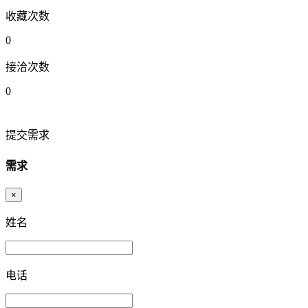
收藏次数
0
接洽次数
0
提交需求
需求
×
姓名
电话