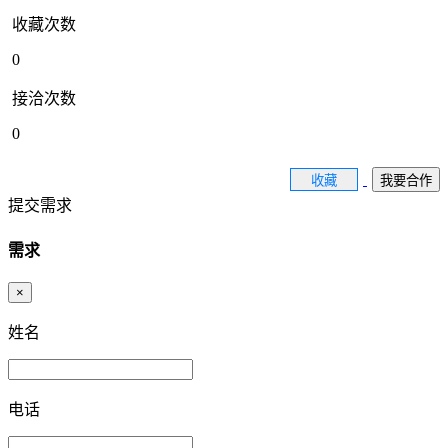
收藏次数
0
接洽次数
0
收藏
我要合作
提交需求
需求
×
姓名
电话