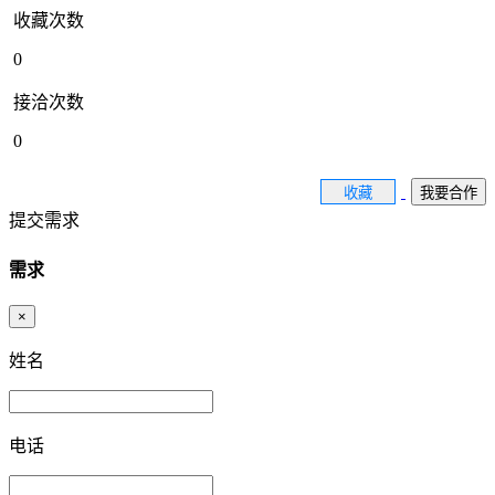
收藏次数
0
接洽次数
0
收藏
我要合作
提交需求
需求
×
姓名
电话