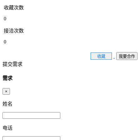
收藏次数
0
接洽次数
0
收藏
我要合作
提交需求
需求
×
姓名
电话