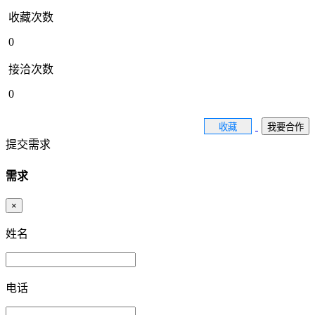
收藏次数
0
接洽次数
0
收藏
我要合作
提交需求
需求
×
姓名
电话