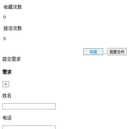
收藏次数
0
接洽次数
0
收藏
我要合作
提交需求
需求
×
姓名
电话